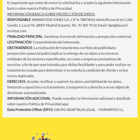
Es importante que antes de enviar la solicitud lea y acepte la siguiente información
básica sobre nuestra Política de Privacidad.
INFORMACIÓN BÁSICA SOBRE PROTECCIÓN DE DATOS:
RESPONSABLE
: BAYARD EDICIONES S.A., CIF A-78874054, domicilio social en Calle
Gandía 1, Local 9A, 28007 Madrid (España), Tel.: 91 405 70 10, Email: dpo@bayard-
revistas.com.
FINALIDAD PRINCIPAL
: Gestionar el envío de información y prospección comercial.
LEGITIMACIÓN
: Consentimiento del interesado.
DESTINATARIOS
: La realización de tratamientos con fines de publicidad y
prospección comercial podrá implicar la entrega de sus datos a las terceras
entidades de los sectores especificados, así como a empresas prestadoras de
servicios, a fin de que sean tratados para dichas finalidades y para poder realizar un
tratamiento cruzado para determinar si se ostenta la condición de cliente y evitar
envíos duplicados.
DERECHOS
: Acceder, rectificar y suprimir los datos, portabilidad de los datos,
limitación u oposición a su tratamiento, transparencia y derecho a no ser objeto de
decisiones automatizadas.
INFORMACIÓN ADICIONAL
: Puede consultar la información adicional y detallada
sobre nuestra Política de Privacidad
aquí
.
Data Protection Officer (DPO)
: GRUPO ADAPTALIA LEGAL – FORMATIVO S.L.