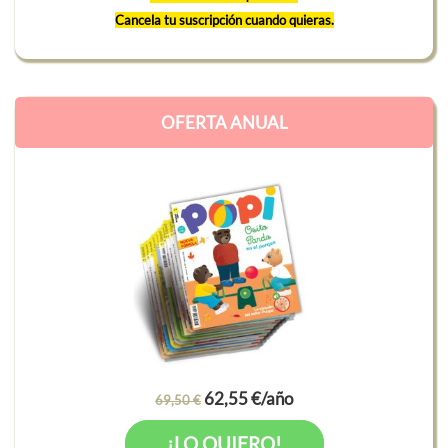
Cancela tu suscripción cuando quieras.
OFERTA ANUAL
62,55 €/año
69,50 €
¡LO QUIERO!