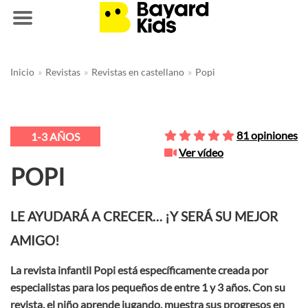
Saltar
Inicio
»
Revistas
»
Revistas en castellano
»
Popi
al
contenido
81 opiniones
1-3 AÑOS
Ver vídeo
POPI
LE AYUDARÁ A CRECER… ¡Y SERÁ SU MEJOR
AMIGO!
La revista infantil Popi está específicamente creada por
especialistas para los pequeños de entre 1 y 3 años. Con su
revista, el niño aprende jugando, muestra sus progresos en