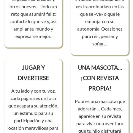
otros nuevos… Todo un
«extraordinarias» en las
reto que asumirá feliz:
que se «ve» o que le
contarte lo que ve y, así,
empujan en su
ampliar su mundo y
autonomía. Ocasiones
expresarse mejor.
para reír, pensar y
soñar…
JUGAR Y
UNA MASCOTA…
DIVERTIRSE
¡CON REVISTA
PROPIA!
A tu lado y con tu voz,
cada página es un foco
Popi es una mascota que
que acapara su atención,
adorarán… Cada mes,
un estímulo para su
aparece en su revista
participación y una
para vivir una aventura
ocasión maravillosa para
que tu hijo disfrutará