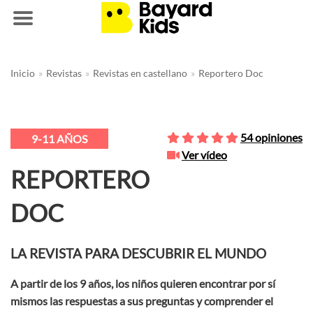
Saltar
Inicio
»
Revistas
»
Revistas en castellano
»
Reportero Doc
al
contenido
54 opiniones
9-11 AÑOS
Ver vídeo
REPORTERO
DOC
LA REVISTA PARA DESCUBRIR EL MUNDO
A partir de los 9 años, los niños quieren encontrar por sí
mismos las respuestas a sus preguntas y comprender el