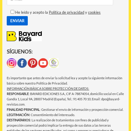
He leído y acepto la
Política de privacidad
y
cookies
SÍGUENOS:
Es importante que antes de enviar la solicitud lea y acepte la siguiente información
básica sobre nuestra Política de Privacidad.
INFORMACIÓN BÁSICA SOBRE PROTECCIÓN DE DATOS:
RESPONSABLE
: BAYARD EDICIONES S.A., CIF A-78874054, domicilio social en Calle
Gandía 1, Local 9A, 28007 Madrid (España), Tel.: 91 405 70 10, Email: dpo@bayard-
revistas.com.
FINALIDAD PRINCIPAL
: Gestionar el envío de información y prospección comercial.
LEGITIMACIÓN
: Consentimiento del interesado.
DESTINATARIOS
: La realización de tratamientos con fines de publicidad y
prospección comercial podrá implicar la entrega de sus datos a las terceras
entidades de los sectores especificados, así como a empresas prestadoras de