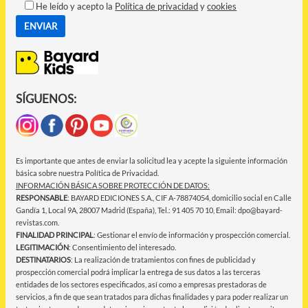
He leído y acepto la
Política de privacidad
y
cookies
SÍGUENOS:
Es importante que antes de enviar la solicitud lea y acepte la siguiente información
básica sobre nuestra Política de Privacidad.
INFORMACIÓN BÁSICA SOBRE PROTECCIÓN DE DATOS:
RESPONSABLE
: BAYARD EDICIONES S.A., CIF A-78874054, domicilio social en Calle
Gandía 1, Local 9A, 28007 Madrid (España), Tel.: 91 405 70 10, Email: dpo@bayard-
revistas.com.
FINALIDAD PRINCIPAL
: Gestionar el envío de información y prospección comercial.
LEGITIMACIÓN
: Consentimiento del interesado.
DESTINATARIOS
: La realización de tratamientos con fines de publicidad y
prospección comercial podrá implicar la entrega de sus datos a las terceras
entidades de los sectores especificados, así como a empresas prestadoras de
servicios, a fin de que sean tratados para dichas finalidades y para poder realizar un