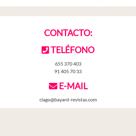
CONTACTO:
TELÉFONO
655 370 403
91 405 70 33
E-MAIL
clago@bayard-revistas.com