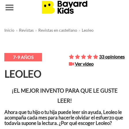
Saltar
Inicio
»
Revistas
»
Revistas en castellano
»
Leoleo
al
contenido
33 opiniones
7-9 AÑOS
Ver vídeo
LEOLEO
¡EL MEJOR INVENTO PARA QUE LE GUSTE
LEER!
Ahora que tu hijo o tu hija puede leer sin ayuda, Leoleo le
acompaña cada mes para hacerle olvidar el esfuerzo que
todavía supone la lectura.
¿Por qué escoger Leoleo?