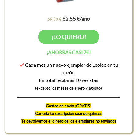
62,55 €/año
69,50 €
¡LO QUIERO!
¡AHORRAS CASI 7€!
Cada mes un nuevo ejemplar de Leoleo en tu
buzón.
En total recibirás 10 revistas
(excepto los meses de enero y agosto)
Gastos de envío ¡GRATIS!
Cancela tu suscripción cuando quieras.
Te devolvemos el dinero de los ejemplares no enviados