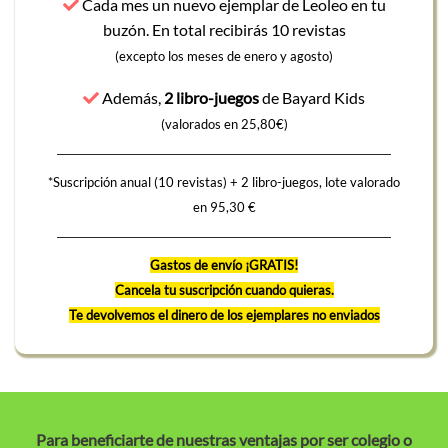
Cada mes un nuevo ejemplar de Leoleo en tu
buzón. En total recibirás 10 revistas
(excepto los meses de enero y agosto)
Además,
2 libro-juegos
de Bayard Kids
(valorados en 25,80€)
*Suscripción anual (10 revistas) + 2 libro-juegos, lote valorado
en 95,30 €
Gastos de envío ¡GRATIS!
Cancela tu suscripción cuando quieras.
Te devolvemos el dinero de los ejemplares no enviados
Para beneficiarte de nuestras ventajas por ser colegio o