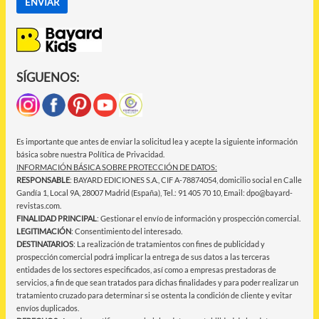
SÍGUENOS:
Es importante que antes de enviar la solicitud lea y acepte la siguiente información
básica sobre nuestra Política de Privacidad.
INFORMACIÓN BÁSICA SOBRE PROTECCIÓN DE DATOS:
RESPONSABLE
: BAYARD EDICIONES S.A., CIF A-78874054, domicilio social en Calle
Gandía 1, Local 9A, 28007 Madrid (España), Tel.: 91 405 70 10, Email: dpo@bayard-
revistas.com.
FINALIDAD PRINCIPAL
: Gestionar el envío de información y prospección comercial.
LEGITIMACIÓN
: Consentimiento del interesado.
DESTINATARIOS
: La realización de tratamientos con fines de publicidad y
prospección comercial podrá implicar la entrega de sus datos a las terceras
entidades de los sectores especificados, así como a empresas prestadoras de
servicios, a fin de que sean tratados para dichas finalidades y para poder realizar un
tratamiento cruzado para determinar si se ostenta la condición de cliente y evitar
envíos duplicados.