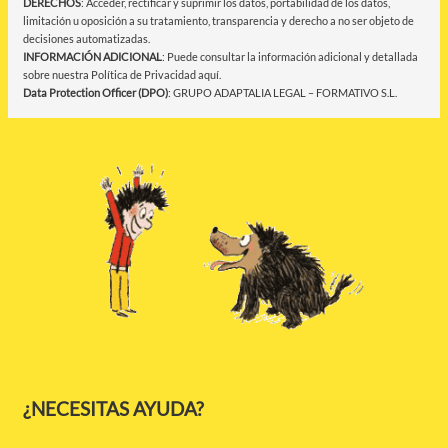
DERECHOS
: Acceder, rectificar y suprimir los datos, portabilidad de los datos,
limitación u oposición a su tratamiento, transparencia y derecho a no ser objeto de
decisiones automatizadas.
INFORMACIÓN ADICIONAL
: Puede consultar la información adicional y detallada
sobre nuestra Política de Privacidad
aquí
.
Data Protection Officer (DPO)
: GRUPO ADAPTALIA LEGAL – FORMATIVO S.L.
¿NECESITAS AYUDA?