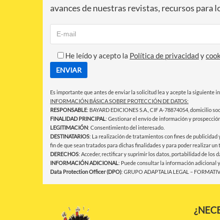
avances de nuestras revistas, recursos para lo
He leído y acepto la
Política de privacidad
y
cook
Es importante que antes de enviar la solicitud lea y acepte la siguiente 
INFORMACIÓN BÁSICA SOBRE PROTECCIÓN DE DATOS:
RESPONSABLE
: BAYARD EDICIONES S.A., CIF A-78874054, domicilio socia
FINALIDAD PRINCIPAL
: Gestionar el envío de información y prospecció
LEGITIMACIÓN
: Consentimiento del interesado.
DESTINATARIOS
: La realización de tratamientos con fines de publicidad
fin de que sean tratados para dichas finalidades y para poder realizar un
DERECHOS
: Acceder, rectificar y suprimir los datos, portabilidad de lo
INFORMACIÓN ADICIONAL
: Puede consultar la información adicional 
Data Protection Officer (DPO)
: GRUPO ADAPTALIA LEGAL – FORMATIVO
¿NECE