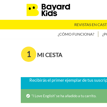
Saltar
al
REVISTAS EN CAS
contenido
¿CÓMO FUNCIONA?
¿P
1
MI CESTA
Recibirás el primer ejemplar de tus suscrip
“I Love English” se ha añadido a tu carrito.