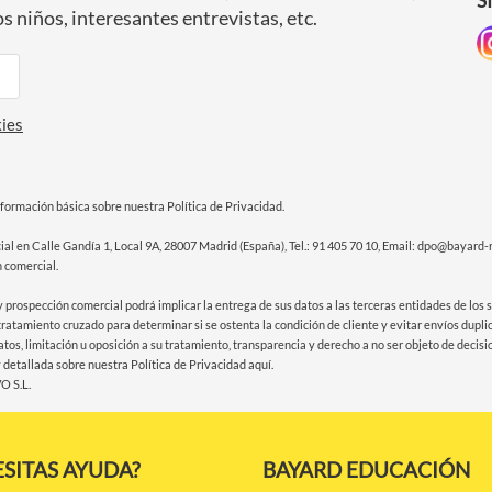
S
s niños, interesantes entrevistas, etc.
ies
información básica sobre nuestra Política de Privacidad.
l en Calle Gandía 1, Local 9A, 28007 Madrid (España), Tel.: 91 405 70 10, Email: dpo@bayard-
n comercial.
 y prospección comercial podrá implicar la entrega de sus datos a las terceras entidades de los
 tratamiento cruzado para determinar si se ostenta la condición de cliente y evitar envíos dupli
s datos, limitación u oposición a su tratamiento, transparencia y derecho a no ser objeto de deci
y detallada sobre nuestra Política de Privacidad
aquí
.
 S.L.
SITAS AYUDA?
BAYARD EDUCACIÓN