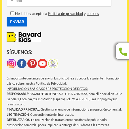
He leído y acepto la
Política de privacidad
y
cookies
SÍGUENOS:
Es importante que antes de enviar la solicitud lea y acepte la siguiente información
básica sobre nuestra Política de Privacidad.
INFORMACIÓN BÁSICA SOBRE PROTECCIÓN DE DATOS:
RESPONSABLE
: BAYARD EDICIONES S.A., CIF A-78874054, domicilio social en Calle
Gandía 1, Local 9A, 28007 Madrid (España), Tel.: 91 405 70 10, Email: dpo@bayard-
revistas.com.
FINALIDAD PRINCIPAL
: Gestionar el envío de información y prospección comercial.
LEGITIMACIÓN
: Consentimiento del interesado.
DESTINATARIOS
: La realización de tratamientos con fines de publicidad y
prospección comercial podrá implicar la entrega de sus datos a las terceras