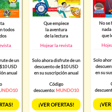
No se 
sta
Que empiece
nada
en todos
la aventura
que l
idos
de la lectura
Hojea
evista
Hojear la revista
Solo ahor
rute de un
Solo ahora disfrute de un
descuen
 $10 USD
descuento de $10 USD
en su su
ión anual
en su suscripción anual
o
Código
descuen
UNDO10
descuento:
MUNDO10
¡VER
RTAS!
¡VER OFERTAS!