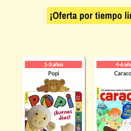
1-3 años
4-6 añ
Popi
Caraco