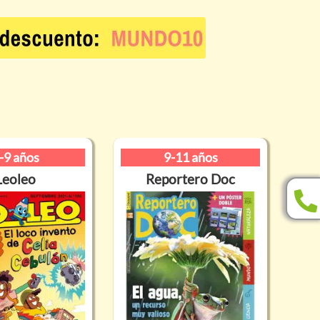
-9 años
9-11 años
Leoleo
Reportero Doc