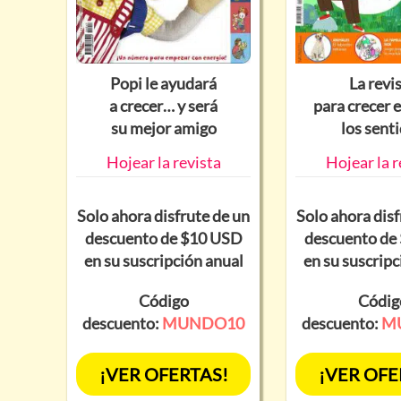
Popi le ayudará
La revi
a crecer… y será
para crecer 
su mejor amigo
los sent
Hojear la revista
Hojear la r
Solo ahora disfrute de un
Solo ahora disf
descuento de $10 USD
descuento de
en su suscripción anual
en su suscripc
Código
Códig
descuento:
MUNDO10
descuento:
M
¡VER OFERTAS!
¡VER OFE