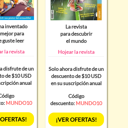
ha inventado
La revista
 mejor para
para descubrir
e guste leer
el mundo
r la revista
Hojear la revista
a disfrute de un
Solo ahora disfrute de un
to de $10 USD
descuento de $10 USD
scripción anual
en su suscripción anual
Código
Código
to:
MUNDO10
descuento:
MUNDO10
 OFERTAS!
¡VER OFERTAS!